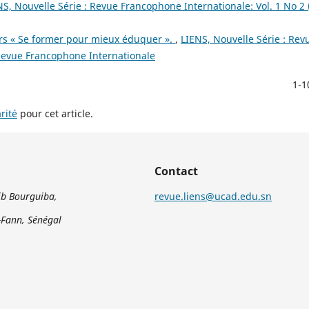
NS, Nouvelle Série : Revue Francophone Internationale: Vol. 1 No 2 
ers « Se former pour mieux éduquer ».
,
LIENS, Nouvelle Série : Re
: Revue Francophone Internationale
1-1
rité
pour cet article.
Contact
b Bourguiba,
revue.liens@ucad.edu.sn
Fann, Sénégal