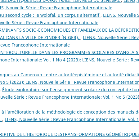
SDIDACTIQUES DES DAARA TRADITIONNELS DU SÉNÉGAL
,
LIENS, 
NS, Nouvelle Série : Revue Francophone Internationale
u second cycle : le wolofal, un corpus alternatif
,
LIENS, Nouvelle S
uvelle Série : Revue Francophone Internationale
RMINANTS SOCIO-ECONOMIQUES ET FAMILIAUX DE LA DÉPERDITI
 DANS LA VILLE DE ZINDER (NIGER).
,
LIENS, Nouvelle Série : R
: Revue Francophone Internationale
INTERCULTURELLE DANS LES PROGRAMMES SCOLAIRES D’ANGLAIS
hone Internationale: Vol. 1 No 4 (2023): LIENS, Nouvelle Série : R
angues au Cameroun : entre autoritéépistémique et autorité didac
 No 5 (2023): LIENS, Nouvelle Série : Revue Francophone Internatio
,
Étude exploratoire sur l’enseignement scolaire du concept de fo
uvelle Série : Revue Francophone Internationale: Vol. 1 No 5 (2023
 à l’amélioration de la méthodologie de conception des manuels de
4
,
LIENS, Nouvelle Série : Revue Francophone Internationale: Vol. 1
RIPTIVE DE L’HISTORIQUE DESTRANSFORMATIONS GÉOMÉTRIQUE