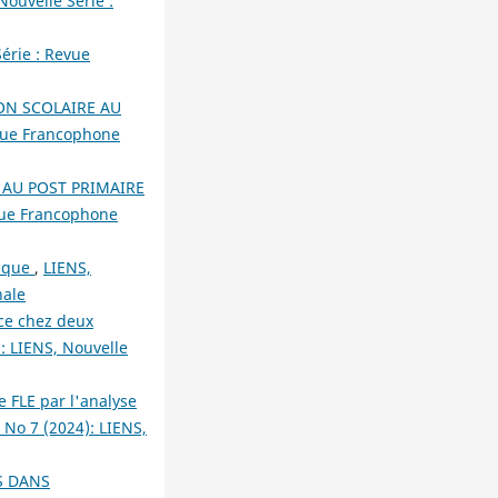
Nouvelle Série :
érie : Revue
ON SCOLAIRE AU
evue Francophone
 AU POST PRIMAIRE
evue Francophone
tique
,
LIENS,
nale
rce chez deux
): LIENS, Nouvelle
 FLE par l'analyse
 No 7 (2024): LIENS,
S DANS