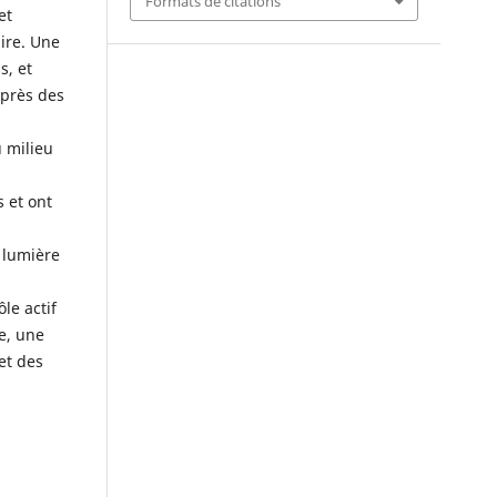
Formats de citations
et
ire. Une
s, et
uprès des
u milieu
 et ont
 lumière
le actif
re, une
et des