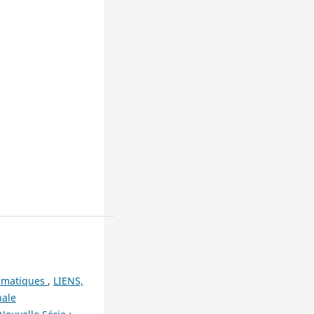
hématiques
,
LIENS,
nale