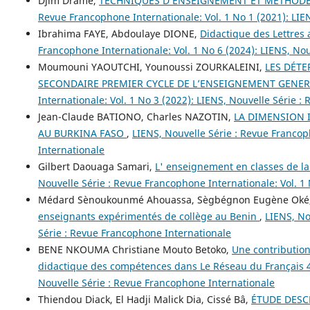
Djim Dramé,
TECHNIQUES D’ENSEIGNEMENT ET MÉTHODE
Revue Francophone Internationale: Vol. 1 No 1 (2021): LIE
Ibrahima FAYE, Abdoulaye DIONE,
Didactique des Lettres a
Francophone Internationale: Vol. 1 No 6 (2024): LIENS, No
Moumouni YAOUTCHI, Younoussi ZOURKALEINI,
LES DÉTE
SECONDAIRE PREMIER CYCLE DE L’ENSEIGNEMENT GENERAL
Internationale: Vol. 1 No 3 (2022): LIENS, Nouvelle Série 
Jean-Claude BATIONO, Charles NAZOTIN,
LA DIMENSION 
AU BURKINA FASO
,
LIENS, Nouvelle Série : Revue Francop
Internationale
Gilbert Daouaga Samari,
L' enseignement en classes de l
Nouvelle Série : Revue Francophone Internationale: Vol. 1
Médard Sènoukounmé Ahouassa, Sègbégnon Eugène Oké
enseignants expérimentés de collège au Benin
,
LIENS, No
Série : Revue Francophone Internationale
BENE NKOUMA Christiane Mouto Betoko,
Une contribution
didactique des compétences dans Le Réseau du Français 
Nouvelle Série : Revue Francophone Internationale
Thiendou Diack, El Hadji Malick Dia, Cissé Bâ,
ÉTUDE DESC