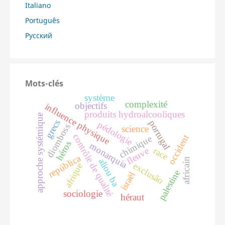
Italiano
Português
Русский
Mots-clés
système
complexité
objectifs
influence physique
produits hydroalcooliques
approche systémique
grecs
portugal
pédologie
diomboss
science
contrôle de qualité
occident
chimique
héros
monarquia
race
fleuve
república
africain
aliou ba
exclusão
afrique
palestine
israël
sociologie
héraut