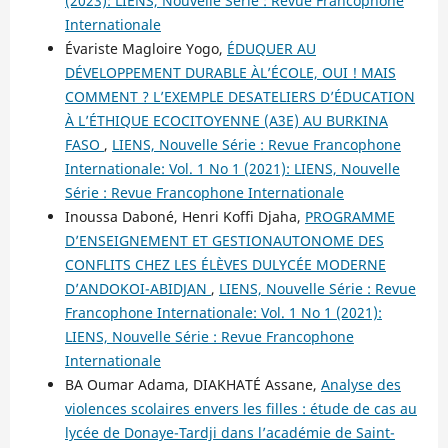
(2023): LIENS, Nouvelle Série : Revue Francophone
Internationale
Évariste Magloire Yogo,
ÉDUQUER AU
DÉVELOPPEMENT DURABLE ÀL’ÉCOLE, OUI ! MAIS
COMMENT ? L’EXEMPLE DESATELIERS D’ÉDUCATION
À L’ÉTHIQUE ECOCITOYENNE (A3E) AU BURKINA
FASO
,
LIENS, Nouvelle Série : Revue Francophone
Internationale: Vol. 1 No 1 (2021): LIENS, Nouvelle
Série : Revue Francophone Internationale
Inoussa Daboné, Henri Koffi Djaha,
PROGRAMME
D’ENSEIGNEMENT ET GESTIONAUTONOME DES
CONFLITS CHEZ LES ÉLÈVES DULYCÉE MODERNE
D’ANDOKOI-ABIDJAN
,
LIENS, Nouvelle Série : Revue
Francophone Internationale: Vol. 1 No 1 (2021):
LIENS, Nouvelle Série : Revue Francophone
Internationale
BA Oumar Adama, DIAKHATÉ Assane,
Analyse des
violences scolaires envers les filles : étude de cas au
lycée de Donaye-Tardji dans l’académie de Saint-