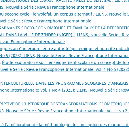
SDIDACTIQUES DES DAARA TRADITIONNELS DU SÉNÉGAL
,
LIENS, 
NS, Nouvelle Série : Revue Francophone Internationale
u second cycle : le wolofal, un corpus alternatif
,
LIENS, Nouvelle S
uvelle Série : Revue Francophone Internationale
RMINANTS SOCIO-ECONOMIQUES ET FAMILIAUX DE LA DÉPERDITI
 DANS LA VILLE DE ZINDER (NIGER).
,
LIENS, Nouvelle Série : R
: Revue Francophone Internationale
angues au Cameroun : entre autoritéépistémique et autorité didac
 No 5 (2023): LIENS, Nouvelle Série : Revue Francophone Internatio
,
Étude exploratoire sur l’enseignement scolaire du concept de fo
uvelle Série : Revue Francophone Internationale: Vol. 1 No 5 (2023
INTERCULTURELLE DANS LES PROGRAMMES SCOLAIRES D’ANGLAIS
hone Internationale: Vol. 1 No 4 (2023): LIENS, Nouvelle Série : R
RIPTIVE DE L’HISTORIQUE DESTRANSFORMATIONS GÉOMÉTRIQUE
NS, Nouvelle Série : Revue Francophone Internationale: Vol. 1 No 2 
 à l’amélioration de la méthodologie de conception des manuels de