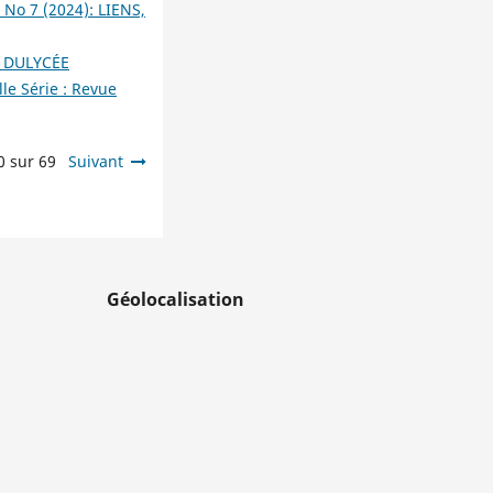
 No 7 (2024): LIENS,
 DULYCÉE
le Série : Revue
0 sur 69
Suivant
Géolocalisation