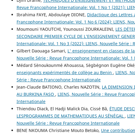
Djim Dramé,
TECHNIQUES D’ENSEIGNEMENT ET MÉTHODE
Revue Francophone Internationale: Vol. 1 No 1 (2021): LIE
Ibrahima FAYE, Abdoulaye DIONE,
Didactique des Lettres a
Francophone Internationale: Vol. 1 No 6 (2024): LIENS, No
Moumouni YAOUTCHI, Younoussi ZOURKALEINI,
LES DÉTE
SECONDAIRE PREMIER CYCLE DE L’ENSEIGNEMENT GENERAL
Internationale: Vol. 1 No 3 (2022): LIENS, Nouvelle Série 
Gilbert Daouaga Samari,
L' enseignement en classes de l
Nouvelle Série : Revue Francophone Internationale: Vol. 1
Médard Sènoukounmé Ahouassa, Sègbégnon Eugène Oké
enseignants expérimentés de collège au Benin
,
LIENS, No
Série : Revue Francophone Internationale
Jean-Claude BATIONO, Charles NAZOTIN,
LA DIMENSION 
AU BURKINA FASO
,
LIENS, Nouvelle Série : Revue Francop
Internationale
Thiendou Diack, El Hadji Malick Dia, Cissé Bâ,
ÉTUDE DESC
LESPROGRAMMES DE MATHEMATIQUES AU SÉNÉGAL
,
LIE
Nouvelle Série : Revue Francophone Internationale
BENE NKOUMA Christiane Mouto Betoko,
Une contribution