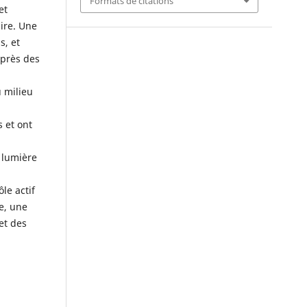
Formats de citations
et
ire. Une
s, et
uprès des
u milieu
 et ont
 lumière
le actif
re, une
et des