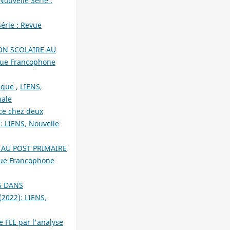
Nouvelle Série :
érie : Revue
ON SCOLAIRE AU
evue Francophone
tique
,
LIENS,
nale
rce chez deux
): LIENS, Nouvelle
 AU POST PRIMAIRE
evue Francophone
S DANS
(2022): LIENS,
 FLE par l'analyse