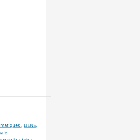
hématiques
,
LIENS,
nale