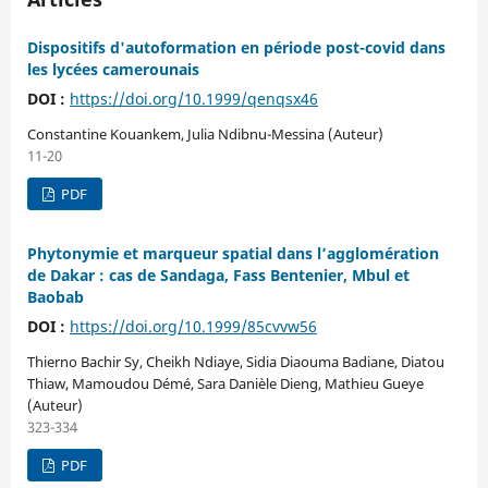
Dispositifs d'autoformation en période post-covid dans
les lycées camerounais
DOI :
https://doi.org/10.1999/qenqsx46
Constantine Kouankem, Julia Ndibnu-Messina (Auteur)
11-20
PDF
Phytonymie et marqueur spatial dans l’agglomération
de Dakar : cas de Sandaga, Fass Bentenier, Mbul et
Baobab
DOI :
https://doi.org/10.1999/85cvvw56
Thierno Bachir Sy, Cheikh Ndiaye, Sidia Diaouma Badiane, Diatou
Thiaw, Mamoudou Démé, Sara Danièle Dieng, Mathieu Gueye
(Auteur)
323-334
PDF