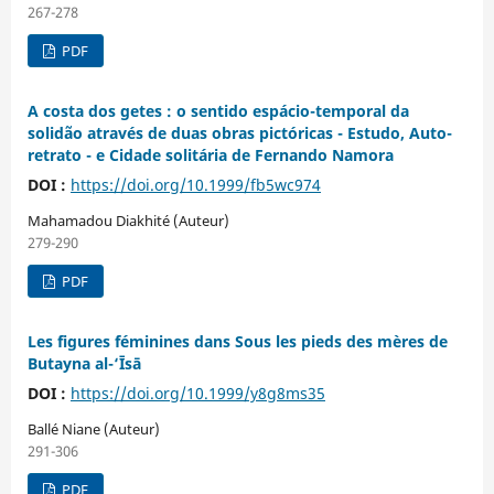
267-278
PDF
A costa dos getes : o sentido espácio-temporal da
solidão através de duas obras pictóricas - Estudo, Auto-
retrato - e Cidade solitária de Fernando Namora
DOI :
https://doi.org/10.1999/fb5wc974
Mahamadou Diakhité (Auteur)
279-290
PDF
Les figures féminines dans Sous les pieds des mères de
Butayna al-‘Īsā
DOI :
https://doi.org/10.1999/y8g8ms35
Ballé Niane (Auteur)
291-306
PDF