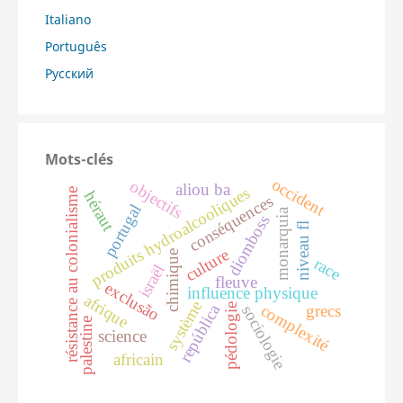
Italiano
Português
Русский
Mots-clés
occident
objectifs
aliou ba
produits hydroalcooliques
résistance au colonialisme
héraut
conséquences
portugal
monarquia
diomboss
niveau fl
culture
chimique
race
israël
fleuve
exclusão
influence physique
afrique
système
república
complexité
pédologie
grecs
sociologie
palestine
science
africain