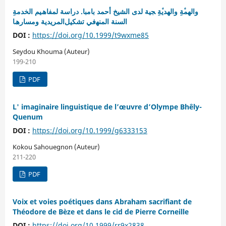
واﻟﮭﻤﱠﺔِ واﻟﮭﺪﯾﱠﺔِ ﺠﯿﺔ ﻟﺪى اﻟﺸﯿﺦ أﺣﻤﺪ ﺑﺎﻣﺒﺎ. دراﺳﺔ ﻟﻤﻔﺎھﯿﻢ اﻟﺨﺪﻣﺔِ
اﻟﺴﻨﺔ اﻟﻤﻨﮭﻓﻲ ﺗﺸﻜﯿﻞاﻟﻤﺮﯾﺪﯾﺔ وﻣﺴﺎرھﺎ
DOI :
https://doi.org/10.1999/t9wxme85
Seydou Khouma (Auteur)
199-210
PDF
L' imaginaire linguistique de l’œuvre d’Olympe Bhêly-
Quenum
DOI :
https://doi.org/10.1999/g6333153
Kokou Sahouegnon (Auteur)
211-220
PDF
Voix et voies poétiques dans Abraham sacrifiant de
Théodore de Bèze et dans le cid de Pierre Corneille
DOI :
https://doi.org/10.1999/rr9x2838