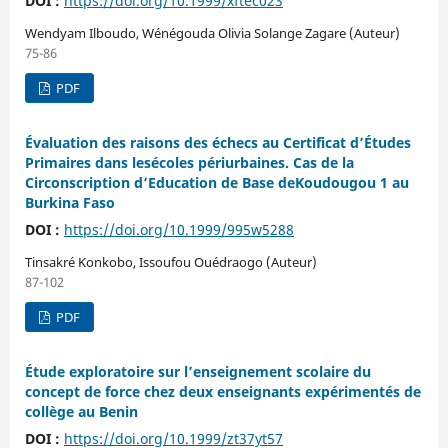
DOI :
https://doi.org/10.1999/xftec023
Wendyam Ilboudo, Wénégouda Olivia Solange Zagare (Auteur)
75-86
PDF
Évaluation des raisons des échecs au Certificat d’Études
Primaires dans lesécoles périurbaines. Cas de la
Circonscription d’Education de Base deKoudougou 1 au
Burkina Faso
DOI :
https://doi.org/10.1999/995w5288
Tinsakré Konkobo, Issoufou Ouédraogo (Auteur)
87-102
PDF
Étude exploratoire sur l’enseignement scolaire du
concept de force chez deux enseignants expérimentés de
collège au Benin
DOI :
https://doi.org/10.1999/zt37yt57