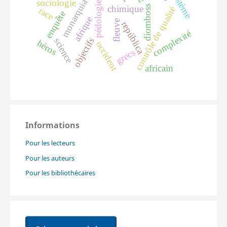
système
monarquia
sociologie
pédologie
diomboss
chimique
contrôle de qualité
race
enquête
afrique
fleuve
república
complexité
objectifs
science
héros
occident
grecs
africain
Informations
Pour les lecteurs
Pour les auteurs
Pour les bibliothécaires