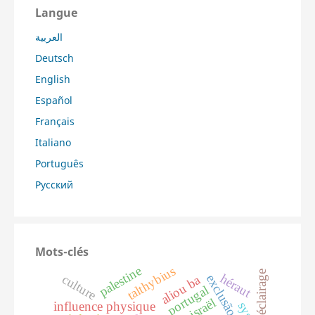
Langue
العربية
Deutsch
English
Español
Français
Italiano
Português
Русский
Mots-clés
palestine
talthybius
éclairage
héraut
exclusão
culture
aliou ba
portugal
israël
influence physique