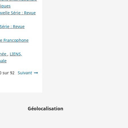
niques
velle Série : Revue
Série : Revue
vue Francophone
inée
,
LIENS,
nale
0 sur 92
Suivant
Géolocalisation