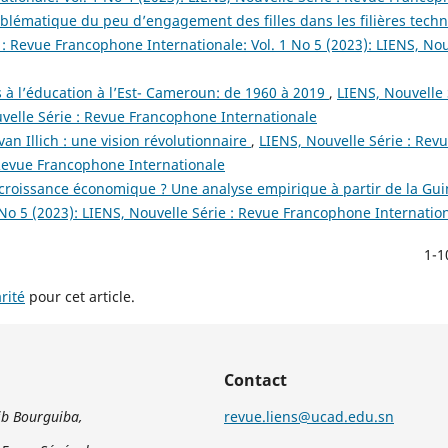
blématique du peu d’engagement des filles dans les filières tech
 : Revue Francophone Internationale: Vol. 1 No 5 (2023): LIENS, Nou
 à l’éducation à l’Est- Cameroun: de 1960 à 2019
,
LIENS, Nouvelle 
uvelle Série : Revue Francophone Internationale
an Illich : une vision révolutionnaire
,
LIENS, Nouvelle Série : Re
: Revue Francophone Internationale
a croissance économique ? Une analyse empirique à partir de la Gu
 No 5 (2023): LIENS, Nouvelle Série : Revue Francophone Internatio
1-1
rité
pour cet article.
Contact
b Bourguiba,
revue.liens@ucad.edu.sn