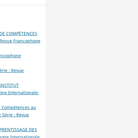
N DE COMPÉTENCES
 : Revue Francophone
rancophone
érie : Revue
INSTITUT
one Internationale:
ar Compétences au
 Série : Revue
PPRENTISSAGE DES
hone Internationale