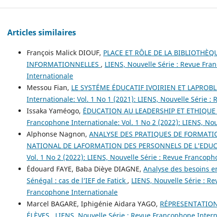
Articles similaires
François Malick DIOUF,
PLACE ET RÔLE DE LA BIBLIOTHÈQ
INFORMATIONNELLES
,
LIENS, Nouvelle Série : Revue Fran
Internationale
Messou Fian,
LE SYSTÉME ÉDUCATIF IVOIRIEN ET LAPRO
Internationale: Vol. 1 No 1 (2021): LIENS, Nouvelle Série 
Issaka Yaméogo,
ÉDUCATION AU LEADERSHIP ET ETHIQUE
Francophone Internationale: Vol. 1 No 2 (2022): LIENS, No
Alphonse Nagnon,
ANALYSE DES PRATIQUES DE FORMATI
NATIONAL DE LAFORMATION DES PERSONNELS DE L’EDU
Vol. 1 No 2 (2022): LIENS, Nouvelle Série : Revue Francoph
Édouard FAYE, Baba Dièye DIAGNE,
Analyse des besoins 
Sénégal : cas de l’IEF de Fatick
,
LIENS, Nouvelle Série : Re
Francophone Internationale
Marcel BAGARE, Iphigénie Aidara YAGO,
RÉPRESENTATION
ÉLÈVES
,
LIENS, Nouvelle Série : Revue Francophone Interna