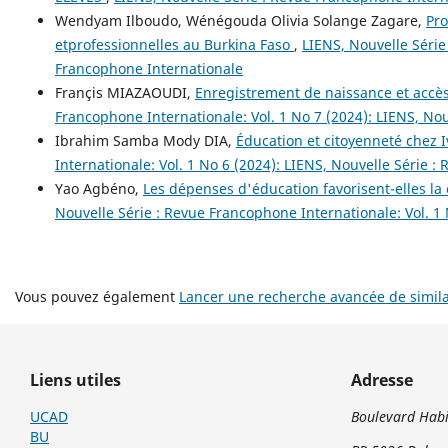
Wendyam Ilboudo, Wénégouda Olivia Solange Zagare,
Pro
etprofessionnelles au Burkina Faso
,
LIENS, Nouvelle Série
Francophone Internationale
Françis MIAZAOUDI,
Enregistrement de naissance et accès
Francophone Internationale: Vol. 1 No 7 (2024): LIENS, No
Ibrahim Samba Mody DIA,
Éducation et citoyenneté chez Iv
Internationale: Vol. 1 No 6 (2024): LIENS, Nouvelle Série 
Yao Agbéno,
Les dépenses d'éducation favorisent-elles l
Nouvelle Série : Revue Francophone Internationale: Vol. 1
Vous pouvez également
Lancer une recherche avancée de simila
Liens utiles
Adresse
UCAD
Boulevard Habi
BU