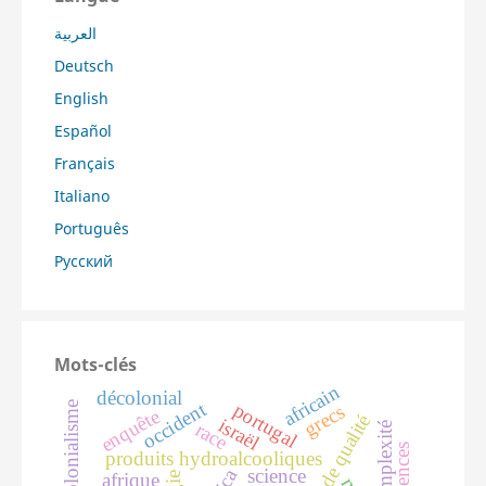
العربية
Deutsch
English
Español
Français
Italiano
Português
Русский
Mots-clés
africain
décolonial
occident
portugal
grecs
enquête
contrôle de qualité
israël
race
complexité
produits hydroalcooliques
science
afrique