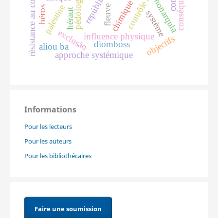
résistance au colonialisme
conséquences
república
pédologie
monarquia
chimique
palestine
fleuve
héros
héraut
système
exclusão
influence physique
objectifs
diomboss
aliou ba
approche systémique
Informations
Pour les lecteurs
Pour les auteurs
Pour les bibliothécaires
Faire une soumission