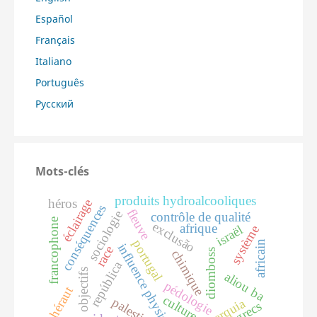
Español
Français
Italiano
Português
Русский
Mots-clés
produits hydroalcooliques
éclairage
héros
conséquences
fleuve
sociologie
contrôle de qualité
francophone
exclusão
afrique
israël
système
portugal
africain
influence physique
race
diomboss
chimique
república
objectifs
aliou ba
pédologie
héraut
culture
palestine
monarquia
grecs