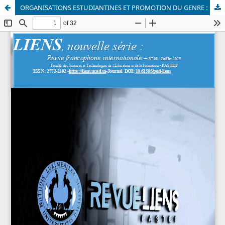
ORGANISATIONS ESTUDIANTINES ET PROMOTION DU GENRE : CAS DU CLUB GENRE DE L’UNIVERSITÉ ALASSANE OUATTARA (UAO)